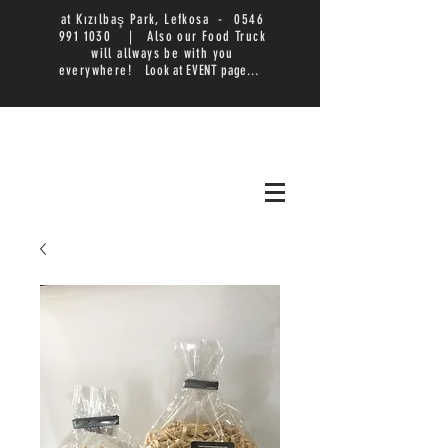
at Kızılbaş Park, Lefkosa -
0546
991 1030
|
Also our Food Truck
will allways be with you
everywhere!
Look at EVENT page...