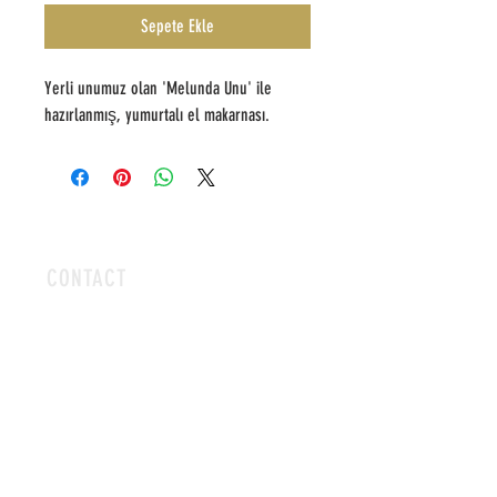
Sepete Ekle
Yerli unumuz olan 'Melunda Unu' ile 
hazırlanmış, yumurtalı el makarnası.
CONTACT
Kızılbas Park, Lefkosa
info@cyprusdonuthouse.com
+90 546 991 10 30
+90 546 995 10 30