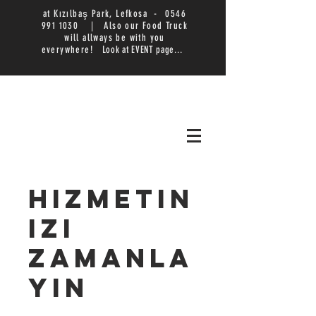
at Kızılbaş Park, Lefkosa -
0546
991 1030
|
Also our Food Truck
will allways be with you
everywhere!
Look at EVENT page...
Hizmetin
izi
zamanla
yın